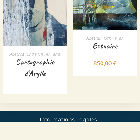
LIRE LA SUITE
Abstrait
,
Ganivelles
Estuaire
LIRE LA SUITE
Abstrait
,
Entre Ciel et Terre
Cartographie
850,00
€
d’Argile
Informations Légales
© Aline Chevalier – Alinemyart 2025