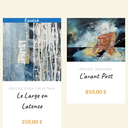
Épuisé
AJOUTER AU PANIER
Abstrait
,
Ganivelles
L’avant Post
LIRE LA SUITE
Abstrait
,
Entre Ciel et Terre
850,00
€
Le Large en
Latence
350,00
€