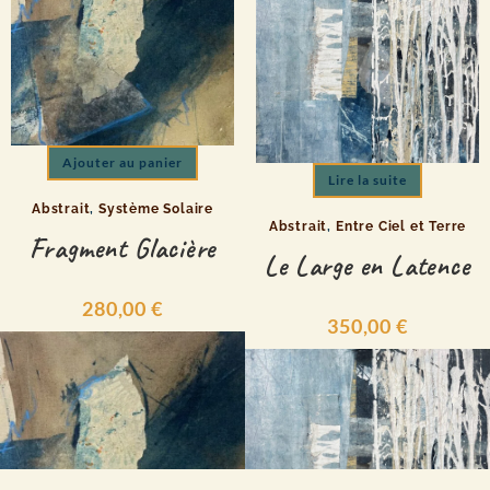
Ajouter au panier
Lire la suite
Abstrait
,
Système Solaire
Abstrait
,
Entre Ciel et Terre
Fragment Glacière
Le Large en Latence
280,00
€
350,00
€